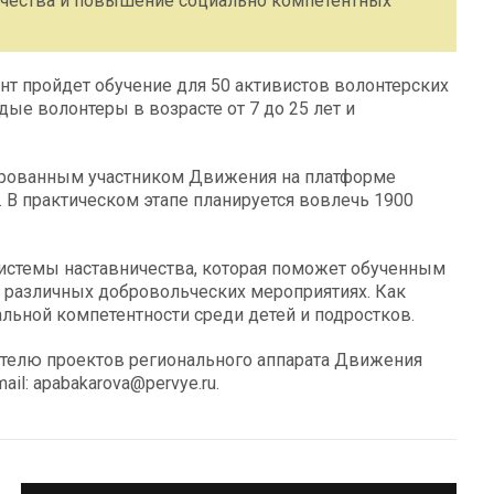
ичества и повышение социально компетентных
ент пройдет обучение для 50 активистов волонтерских
дые волонтеры в возрасте от 7 до 25 лет и
рированным участником Движения на платформе
 В практическом этапе планируется вовлечь 1900
истемы наставничества, которая поможет обученным
а различных добровольческих мероприятиях. Как
льной компетентности среди детей и подростков.
ителю проектов регионального аппарата Движения
ail: apabakarova@pervye.ru.