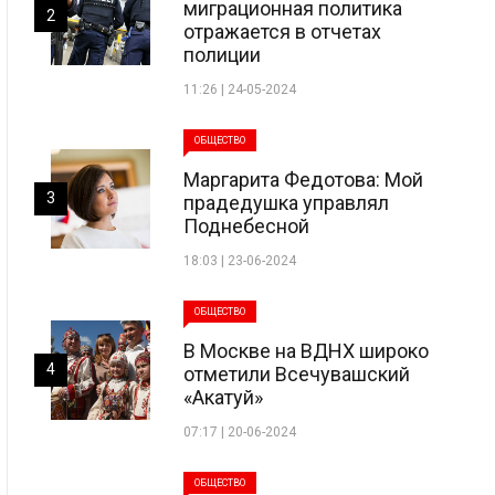
миграционная политика
2
отражается в отчетах
полиции
11:26 | 24-05-2024
ОБЩЕСТВО
Маргарита Федотова: Мой
3
прадедушка управлял
Поднебесной
18:03 | 23-06-2024
ОБЩЕСТВО
В Москве на ВДНХ широко
4
отметили Всечувашский
«Акатуй»
07:17 | 20-06-2024
ОБЩЕСТВО