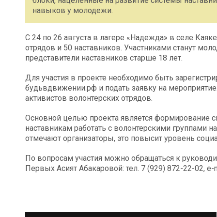
блоки, нацеленные на развитие системы наставн
навыков у молодежи.
С 24 по 26 августа в лагере «Надежда» в селе Каяк
отрядов и 50 наставников. Участниками станут моло
представители наставников старше 18 лет.
Для участия в проекте необходимо быть зарегист
будьвдвижении.рф и подать заявку на мероприятие.
активистов волонтерских отрядов.
Основной целью проекта является формирование с
наставникам работать с волонтерскими группами н
отмечают организаторы, это повысит уровень социа
По вопросам участия можно обращаться к руковод
Первых Асият Абакаровой: тел. 7 (929) 872-22-02, e-m