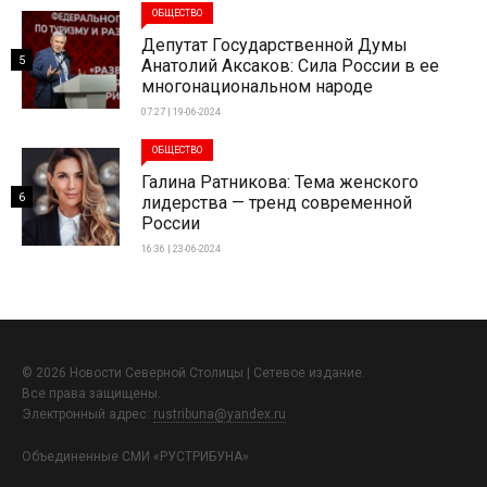
ОБЩЕСТВО
Депутат Государственной Думы
5
Анатолий Аксаков: Сила России в ее
многонациональном народе
07:27 | 19-06-2024
ОБЩЕСТВО
Галина Ратникова: Тема женского
6
лидерства — тренд современной
России
16:36 | 23-06-2024
© 2026 Новости Северной Столицы | Сетевое издание.
Все права защищены.
Электронный адрес:
rustribuna@yandex.ru
Объединенные СМИ «РУСТРИБУНА»