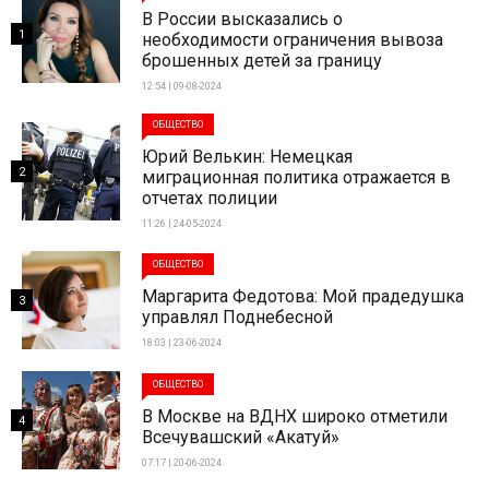
В России высказались о
1
необходимости ограничения вывоза
брошенных детей за границу
12:54 | 09-08-2024
ОБЩЕСТВО
Юрий Велькин: Немецкая
2
миграционная политика отражается в
отчетах полиции
11:26 | 24-05-2024
ОБЩЕСТВО
Маргарита Федотова: Мой прадедушка
3
управлял Поднебесной
18:03 | 23-06-2024
ОБЩЕСТВО
В Москве на ВДНХ широко отметили
4
Всечувашский «Акатуй»
07:17 | 20-06-2024