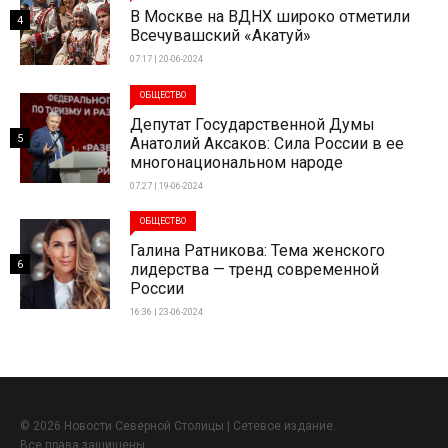
В Москве на ВДНХ широко отметили
4
Всечувашский «Акатуй»
07:17 | 20-06-2024
ОБЩЕСТВО
Депутат Государственной Думы
5
Анатолий Аксаков: Сила России в ее
многонациональном народе
07:27 | 19-06-2024
ОБЩЕСТВО
Галина Ратникова: Тема женского
6
лидерства — тренд современной
России
16:36 | 23-06-2024
© 2026 Новости Северной Столицы | Сетевое издание.
Все права защищены.