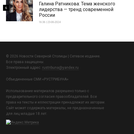
Галина Ратникова: Тема женского
6
лидерства — тренд современной
России
16:36 | 23-06-2024
© 2026 Новости Северной Столицы | Сетевое издание.
Все права защищены.
Электронный адрес:
rustribuna@yandex.ru
Объединенные СМИ «РУСТРИБУНА»
Использование материалов разрешено только с
предварительного согласия правообладателей. Все
права на тексты и иллюстрации принадлежат их авторам.
Сайт может содержать материалы, не предназначенные
для лиц младше 18 лет.