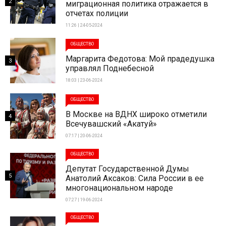
2
миграционная политика отражается в
отчетах полиции
11:26 | 24-05-2024
ОБЩЕСТВО
Маргарита Федотова: Мой прадедушка
3
управлял Поднебесной
18:03 | 23-06-2024
ОБЩЕСТВО
В Москве на ВДНХ широко отметили
4
Всечувашский «Акатуй»
07:17 | 20-06-2024
ОБЩЕСТВО
Депутат Государственной Думы
5
Анатолий Аксаков: Сила России в ее
многонациональном народе
07:27 | 19-06-2024
ОБЩЕСТВО