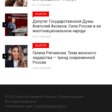
07:17 | 20-06-2024
ОБЩЕСТВО
Депутат Государственной Думы
5
Анатолий Аксаков: Сила России в ее
многонациональном народе
07:27 | 19-06-2024
ОБЩЕСТВО
Галина Ратникова: Тема женского
6
лидерства — тренд современной
России
16:36 | 23-06-2024
© 2026 Новости Северной Столицы | Сетевое издание.
Все права защищены.
Электронный адрес:
rustribuna@yandex.ru