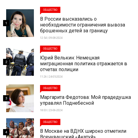
ОБЩЕСТВО
В России высказались о
1
необходимости ограничения вывоза
брошенных детей за границу
12:54 | 09-08-2024
ОБЩЕСТВО
Юрий Велькин: Немецкая
2
миграционная политика отражается в
отчетах полиции
11:26 | 24-05-2024
ОБЩЕСТВО
Маргарита Федотова: Мой прадедушка
3
управлял Поднебесной
18:03 | 23-06-2024
ОБЩЕСТВО
В Москве на ВДНХ широко отметили
4
Всечувашский «Акатуй»