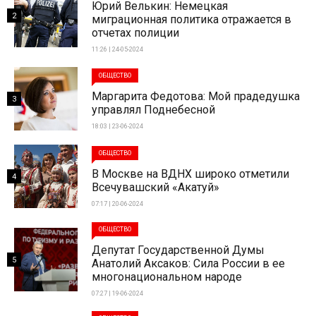
Юрий Велькин: Немецкая
2
миграционная политика отражается в
отчетах полиции
11:26 | 24-05-2024
ОБЩЕСТВО
Маргарита Федотова: Мой прадедушка
3
управлял Поднебесной
18:03 | 23-06-2024
ОБЩЕСТВО
В Москве на ВДНХ широко отметили
4
Всечувашский «Акатуй»
07:17 | 20-06-2024
ОБЩЕСТВО
Депутат Государственной Думы
5
Анатолий Аксаков: Сила России в ее
многонациональном народе
07:27 | 19-06-2024