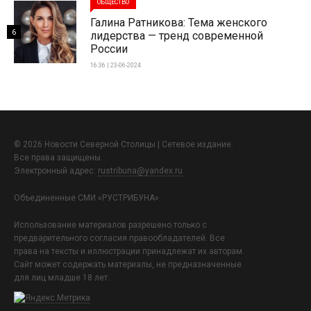
ОБЩЕСТВО
Галина Ратникова: Тема женского
6
лидерства — тренд современной
России
16:36 | 23-06-2024
© 2026 Новости Северной Столицы | Сетевое издание.
Все права защищены.
Электронный адрес:
rustribuna@yandex.ru
Объединенные СМИ «РУСТРИБУНА»
Использование материалов разрешено только с
предварительного согласия правообладателей. Все
права на тексты и иллюстрации принадлежат их авторам.
Сайт может содержать материалы, не предназначенные
для лиц младше 18 лет.