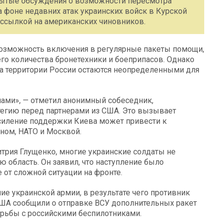
рытые обсуждения о возможности пересмотра
 фоне недавних атак украинских войск в Курской
о ссылкой на американских чиновников.
возможность включения в регулярные пакеты помощи,
о количества бронетехники и боеприпасов. Однако
а территории России остаются неопределенными для
с нами», — отметил анонимный собеседник,
атегию перед партнерами из США. Это вызывает
усиление поддержки Киева может привести к
ном, НАТО и Москвой.
рия Глущенко, многие украинские солдаты не
 область. Он заявил, что наступление было
от сложной ситуации на фронте.
ие украинской армии, в результате чего противник
 США сообщили о отправке ВСУ дополнительных ракет
рьбы с российскими беспилотниками.