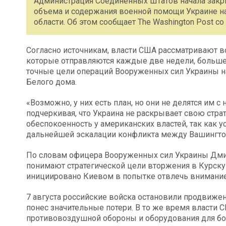
Администрация Соединенных Штатов начала зак
объема и содержания военной помощи Украине на
области. Об этом сообщает The Washington Post с
Согласно источникам, власти США рассматривают 
которые отправляются каждые две недели, большег
точные цели операций Вооруженных сил Украины н
Белого дома.
«Возможно, у них есть план, но они не делятся им 
подчеркивая, что Украина не раскрывает свою стр
обеспокоенность у американских властей, так как 
дальнейшей эскалации конфликта между Вашингто
По словам офицера Вооруженных сил Украины Дмит
понимают стратегической цели вторжения в Курскую
инициировано Киевом в попытке отвлечь внимание 
7 августа российские войска остановили продвижен
понес значительные потери. В то же время власти
противовоздушной обороны и оборудования для бо