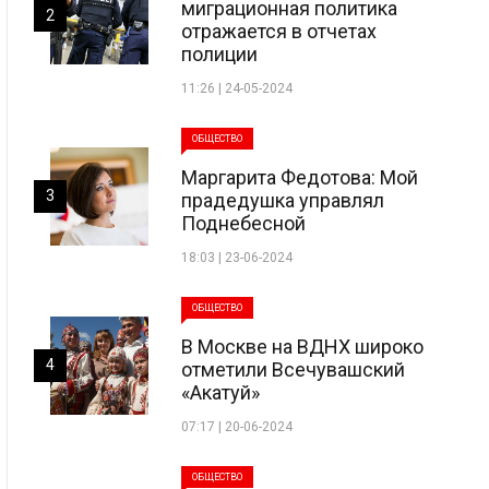
миграционная политика
2
отражается в отчетах
полиции
11:26 | 24-05-2024
ОБЩЕСТВО
Маргарита Федотова: Мой
3
прадедушка управлял
Поднебесной
18:03 | 23-06-2024
ОБЩЕСТВО
В Москве на ВДНХ широко
4
отметили Всечувашский
«Акатуй»
07:17 | 20-06-2024
ОБЩЕСТВО