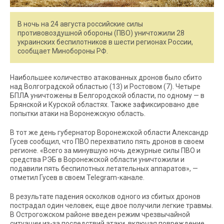
В ночь на 24 августа российские силы
противовоздушной обороны (ПВО) уничтожили 28
украинских беспилотников в шести регионах России,
сообщает Минобороны РФ.
Наибольшее количество атакованных дронов было сбито
над Волгоградской областью (13) и Ростовом (7). Четыре
БПЛА уничтожены в Белгородской области, по одному — в
Брянской и Курской областях. Также зафиксировано две
попытки атаки на Воронежскую область.
В тот же день губернатор Воронежской области Александр
Гусев сообщил, что ПВО перехватило пять дронов в своем
регионе. «Всего за минувшую ночь дежурные силы ПВО и
средства РЭБ в Воронежской области уничтожили и
подавили пять беспилотных летательных аппаратов», —
отметил Гусев в своем Telegram-канале.
В результате падения осколков одного из сбитых дронов
пострадал один человек, еще двое получили легкие травмы.
В Острогожском районе введен режим чрезвычайной
ситуации из-за последствий атаки, включая повреждение