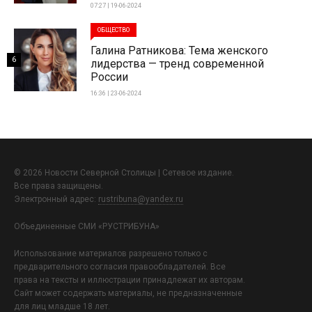
07:27 | 19-06-2024
ОБЩЕСТВО
Галина Ратникова: Тема женского
6
лидерства — тренд современной
России
16:36 | 23-06-2024
© 2026 Новости Северной Столицы | Сетевое издание.
Все права защищены.
Электронный адрес:
rustribuna@yandex.ru
Объединенные СМИ «РУСТРИБУНА»
Использование материалов разрешено только с
предварительного согласия правообладателей. Все
права на тексты и иллюстрации принадлежат их авторам.
Сайт может содержать материалы, не предназначенные
для лиц младше 18 лет.