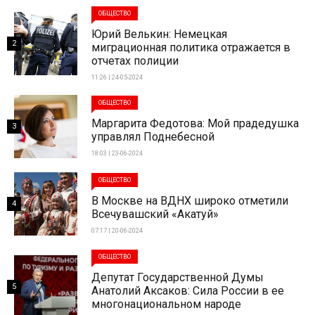
ОБЩЕСТВО
Юрий Велькин: Немецкая
2
миграционная политика отражается в
отчетах полиции
11:26 | 24-05-2024
ОБЩЕСТВО
Маргарита Федотова: Мой прадедушка
3
управлял Поднебесной
18:03 | 23-06-2024
ОБЩЕСТВО
В Москве на ВДНХ широко отметили
4
Всечувашский «Акатуй»
07:17 | 20-06-2024
ОБЩЕСТВО
Депутат Государственной Думы
5
Анатолий Аксаков: Сила России в ее
многонациональном народе