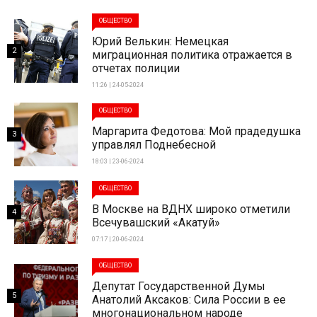
ОБЩЕСТВО
Юрий Велькин: Немецкая
2
миграционная политика отражается в
отчетах полиции
11:26 | 24-05-2024
ОБЩЕСТВО
Маргарита Федотова: Мой прадедушка
3
управлял Поднебесной
18:03 | 23-06-2024
ОБЩЕСТВО
В Москве на ВДНХ широко отметили
4
Всечувашский «Акатуй»
07:17 | 20-06-2024
ОБЩЕСТВО
Депутат Государственной Думы
5
Анатолий Аксаков: Сила России в ее
многонациональном народе