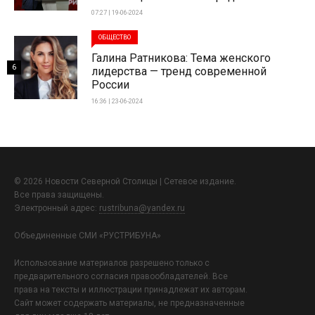
07:27 | 19-06-2024
ОБЩЕСТВО
Галина Ратникова: Тема женского
6
лидерства — тренд современной
России
16:36 | 23-06-2024
© 2026 Новости Северной Столицы | Сетевое издание.
Все права защищены.
Электронный адрес:
rustribuna@yandex.ru
Объединенные СМИ «РУСТРИБУНА»
Использование материалов разрешено только с
предварительного согласия правообладателей. Все
права на тексты и иллюстрации принадлежат их авторам.
Сайт может содержать материалы, не предназначенные