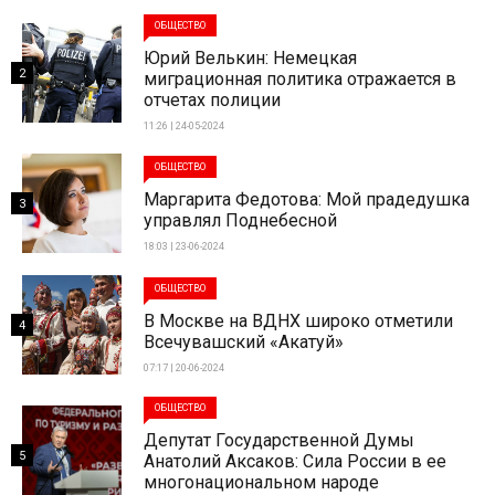
ОБЩЕСТВО
Юрий Велькин: Немецкая
2
миграционная политика отражается в
отчетах полиции
11:26 | 24-05-2024
ОБЩЕСТВО
Маргарита Федотова: Мой прадедушка
3
управлял Поднебесной
18:03 | 23-06-2024
ОБЩЕСТВО
В Москве на ВДНХ широко отметили
4
Всечувашский «Акатуй»
07:17 | 20-06-2024
ОБЩЕСТВО
Депутат Государственной Думы
5
Анатолий Аксаков: Сила России в ее
многонациональном народе