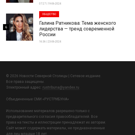
07:27 | 19-06-2024
ОБЩЕСТВО
Галина Ратникова: Тема женского
6
лидерства — тренд современной
России
16:36 | 23-06-2024
© 2026 Новости Северной Столицы | Сетевое издание.
Все права защищены.
Электронный адрес:
rustribuna@yandex.ru
Объединенные СМИ «РУСТРИБУНА»
Использование материалов разрешено только с
предварительного согласия правообладателей. Все
права на тексты и иллюстрации принадлежат их авторам.
Сайт может содержать материалы, не предназначенные
для лиц младше 18 лет.