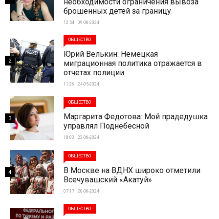
необходимости ограничения вывоза
брошенных детей за границу
12:54 | 09-08-2024
ОБЩЕСТВО
Юрий Велькин: Немецкая
2
миграционная политика отражается в
отчетах полиции
11:26 | 24-05-2024
ОБЩЕСТВО
Маргарита Федотова: Мой прадедушка
3
управлял Поднебесной
18:03 | 23-06-2024
ОБЩЕСТВО
В Москве на ВДНХ широко отметили
4
Всечувашский «Акатуй»
07:17 | 20-06-2024
ОБЩЕСТВО