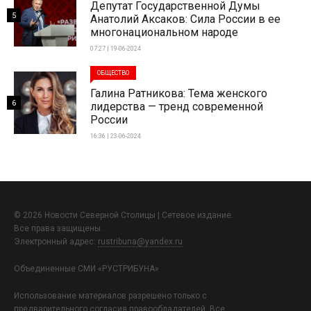
Депутат Государственной Думы
5
Анатолий Аксаков: Сила России в ее
многонациональном народе
07:27 | 19-06-2024
ОБЩЕСТВО
Галина Ратникова: Тема женского
6
лидерства — тренд современной
России
16:36 | 23-06-2024
© 2026 Новости Северной Столицы | Сетевое издание.
Все права защищены.
Электронный адрес:
rustribuna@yandex.ru
Объединенные СМИ «РУСТРИБУНА»
Использование материалов разрешено только с
предварительного согласия правообладателей. Все