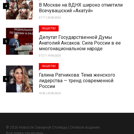
В Москве на ВДНХ широко отметили
4
Всечувашский «Акатуй»
07:17 | 20-06-2024
ОБЩЕСТВО
Депутат Государственной Думы
5
Анатолий Аксаков: Сила России в ее
многонациональном народе
07:27 | 19-06-2024
ОБЩЕСТВО
Галина Ратникова: Тема женского
6
лидерства — тренд современной
России
16:36 | 23-06-2024
© 2026 Новости Северной Столицы | Сетевое издание.
Все права защищены.