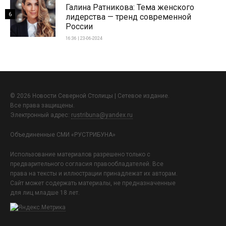
Галина Ратникова: Тема женского
6
лидерства — тренд современной
России
16:36 | 23-06-2024
© 2026 Новости Северной Столицы | Сетевое издание.
Все права защищены.
Электронный адрес:
rustribuna@yandex.ru
Объединенные СМИ «РУСТРИБУНА»
Использование материалов разрешено только с
предварительного согласия правообладателей. Все
права на тексты и иллюстрации принадлежат их авторам.
Сайт может содержать материалы, не предназначенные
для лиц младше 18 лет.