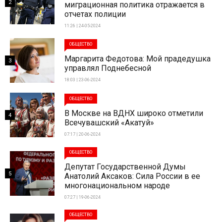
2
миграционная политика отражается в
отчетах полиции
11:26 | 24-05-2024
ОБЩЕСТВО
Маргарита Федотова: Мой прадедушка
3
управлял Поднебесной
18:03 | 23-06-2024
ОБЩЕСТВО
В Москве на ВДНХ широко отметили
4
Всечувашский «Акатуй»
07:17 | 20-06-2024
ОБЩЕСТВО
Депутат Государственной Думы
5
Анатолий Аксаков: Сила России в ее
многонациональном народе
07:27 | 19-06-2024
ОБЩЕСТВО