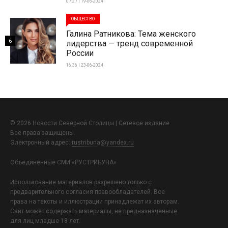
07:27 | 19-06-2024
ОБЩЕСТВО
Галина Ратникова: Тема женского
6
лидерства — тренд современной
России
16:36 | 23-06-2024
© 2026 Новости Северной Столицы | Сетевое издание.
Все права защищены.
Электронный адрес:
rustribuna@yandex.ru
Объединенные СМИ «РУСТРИБУНА»
Использование материалов разрешено только с
предварительного согласия правообладателей. Все
права на тексты и иллюстрации принадлежат их авторам.
Сайт может содержать материалы, не предназначенные
для лиц младше 18 лет.