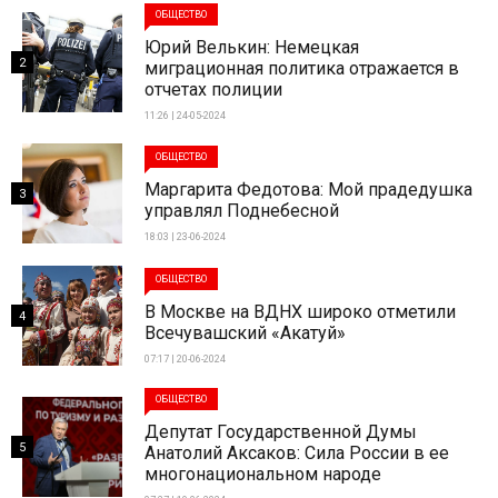
ОБЩЕСТВО
Юрий Велькин: Немецкая
2
миграционная политика отражается в
отчетах полиции
11:26 | 24-05-2024
ОБЩЕСТВО
Маргарита Федотова: Мой прадедушка
3
управлял Поднебесной
18:03 | 23-06-2024
ОБЩЕСТВО
В Москве на ВДНХ широко отметили
4
Всечувашский «Акатуй»
07:17 | 20-06-2024
ОБЩЕСТВО
Депутат Государственной Думы
5
Анатолий Аксаков: Сила России в ее
многонациональном народе