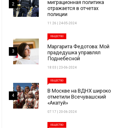
миграционная политика
2
отражается в отчетах
полиции
11:26 | 24-05-2024
ОБЩЕСТВО
Маргарита Федотова: Мой
3
прадедушка управлял
Поднебесной
18:03 | 23-06-2024
ОБЩЕСТВО
В Москве на ВДНХ широко
4
отметили Всечувашский
«Акатуй»
07:17 | 20-06-2024
ОБЩЕСТВО