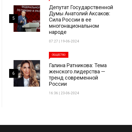
Депутат Государственной
Думы Анатолий Аксаков:
5
Сила России в ее
многонациональном
народе
07:27 | 19-06-2024
ОБЩЕСТВО
Галина Ратникова: Тема
женского лидерства —
6
тренд современной
России
16:36 | 23-06-2024