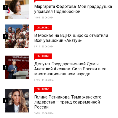
Маргарита Федотова: Мой прадедушка
3
управлял Поднебесной
18:03 | 23-06-2024
ОБЩЕСТВО
В Москве на ВДНХ широко отметили
4
Всечувашский «Акатуй»
07:17 | 20-06-2024
ОБЩЕСТВО
Депутат Государственной Думы
5
Анатолий Аксаков: Сила России в ее
многонациональном народе
07:27 | 19-06-2024
ОБЩЕСТВО
Галина Ратникова: Тема женского
6
лидерства — тренд современной
России
16:36 | 23-06-2024