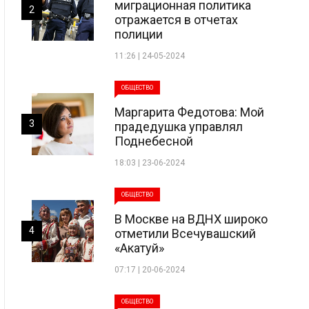
миграционная политика
2
отражается в отчетах
полиции
11:26 | 24-05-2024
ОБЩЕСТВО
Маргарита Федотова: Мой
3
прадедушка управлял
Поднебесной
18:03 | 23-06-2024
ОБЩЕСТВО
В Москве на ВДНХ широко
4
отметили Всечувашский
«Акатуй»
07:17 | 20-06-2024
ОБЩЕСТВО