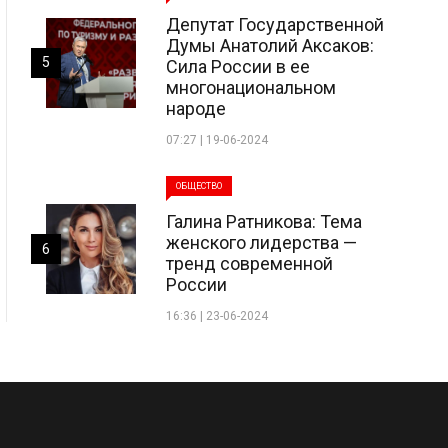
Депутат Государственной
Думы Анатолий Аксаков:
5
Сила России в ее
многонациональном
народе
07:27 | 19-06-2024
ОБЩЕСТВО
Галина Ратникова: Тема
женского лидерства —
6
тренд современной
России
16:36 | 23-06-2024