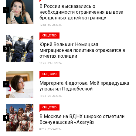
В России высказались о
1
необходимости ограничения вывоза
брошенных детей за границу
12:54 | 09-08-2024
ОБЩЕСТВО
Юрий Велькин: Немецкая
2
миграционная политика отражается в
отчетах полиции
11:26 | 24-05-2024
ОБЩЕСТВО
Маргарита Федотова: Мой прадедушка
3
управлял Поднебесной
18:03 | 23-06-2024
ОБЩЕСТВО
В Москве на ВДНХ широко отметили
4
Всечувашский «Акатуй»
07:17 | 20-06-2024