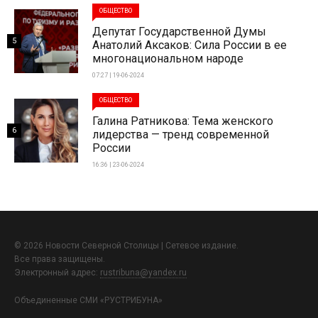
ОБЩЕСТВО
Депутат Государственной Думы
5
Анатолий Аксаков: Сила России в ее
многонациональном народе
07:27 | 19-06-2024
ОБЩЕСТВО
Галина Ратникова: Тема женского
6
лидерства — тренд современной
России
16:36 | 23-06-2024
© 2026 Новости Северной Столицы | Сетевое издание.
Все права защищены.
Электронный адрес:
rustribuna@yandex.ru
Объединенные СМИ «РУСТРИБУНА»