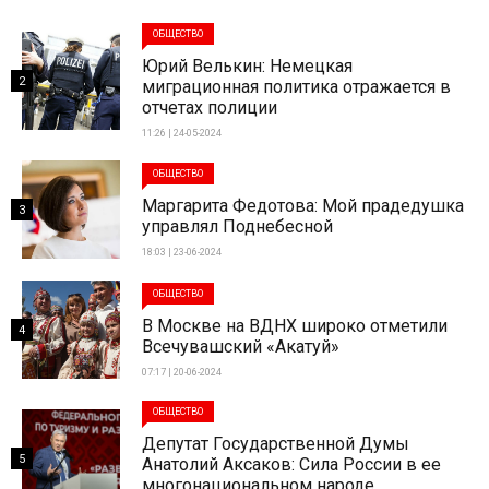
ОБЩЕСТВО
Юрий Велькин: Немецкая
2
миграционная политика отражается в
отчетах полиции
11:26 | 24-05-2024
ОБЩЕСТВО
Маргарита Федотова: Мой прадедушка
3
управлял Поднебесной
18:03 | 23-06-2024
ОБЩЕСТВО
В Москве на ВДНХ широко отметили
4
Всечувашский «Акатуй»
07:17 | 20-06-2024
ОБЩЕСТВО
Депутат Государственной Думы
5
Анатолий Аксаков: Сила России в ее
многонациональном народе