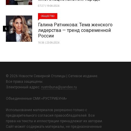
07:27 | 19-06-2024
ОБЩЕСТВО
Галина Ратникова: Тема женского
6
лидерства — тренд современной
России
16:36 | 23-06-2024
© 2026 Новости Северной Столицы | Сетевое издание.
Все права защищены.
Электронный адрес:
rustribuna@yandex.ru
Объединенные СМИ «РУСТРИБУНА»
Использование материалов разрешено только с
предварительного согласия правообладателей. Все
права на тексты и иллюстрации принадлежат их авторам.
Сайт может содержать материалы, не предназначенные