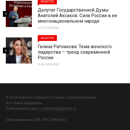
ОБЩЕСТВО
Депутат Государственной Думы
5
Анатолий Аксаков: Сила России в ее
многонациональном народе
07:27 | 19-06-2024
ОБЩЕСТВО
Галина Ратникова: Тема женского
6
лидерства — тренд современной
России
16:36 | 23-06-2024
© 2026 Новости Северной Столицы | Сетевое издание.
Все права защищены.
Электронный адрес:
rustribuna@yandex.ru
Объединенные СМИ «РУСТРИБУНА»