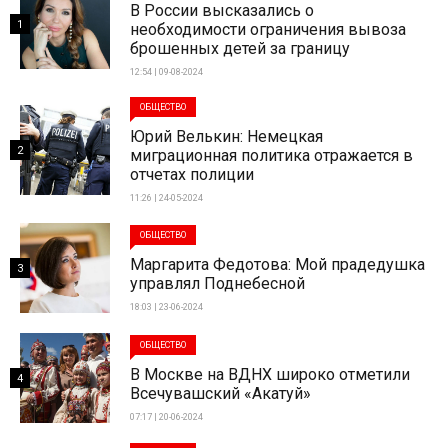
В России высказались о
1
необходимости ограничения вывоза
брошенных детей за границу
12:54 | 09-08-2024
ОБЩЕСТВО
Юрий Велькин: Немецкая
2
миграционная политика отражается в
отчетах полиции
11:26 | 24-05-2024
ОБЩЕСТВО
Маргарита Федотова: Мой прадедушка
3
управлял Поднебесной
18:03 | 23-06-2024
ОБЩЕСТВО
В Москве на ВДНХ широко отметили
4
Всечувашский «Акатуй»
07:17 | 20-06-2024