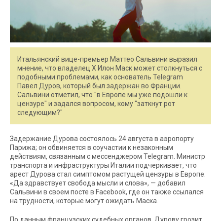
Итальянский вице-премьер Маттео Сальвини выразил
мнение, что владелец X Илон Маск может столкнуться с
подобными проблемами, как основатель Telegram
Павел Дуров, который был задержан во Франции.
Сальвини отметил, что "в Европе мы уже подошли к
цензуре" и задался вопросом, кому "заткнут рот
следующим?"
Задержание Дурова состоялось 24 августа в аэропорту
Парижа; он обвиняется в соучастии к незаконным
действиям, связанным с мессенджером Telegram. Министр
транспорта и инфраструктуры Италии подчеркивает, что
арест Дурова стал симптомом растущей цензуры в Европе.
«Да здравствует свобода мысли и слова», — добавил
Сальвини в своем посте в Facebook, где он также ссылался
на трудности, которые могут ожидать Маска.
По данным французских судебных органов, Дурову грозит