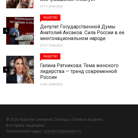
07:17 | 20-06-2024
ОБЩЕСТВО
Депутат Государственной Думы
5
Анатолий Аксаков: Сила России в ее
многонациональном народе
07:27 | 19-06-2024
ОБЩЕСТВО
Галина Ратникова: Тема женского
6
лидерства — тренд современной
России
16:36 | 23-06-2024
© 2026 Новости Северной Столицы | Сетевое издание.
Все права защищены.
Электронный адрес:
rustribuna@yandex.ru