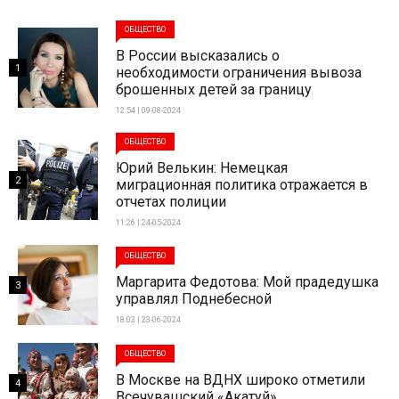
ОБЩЕСТВО
В России высказались о
1
необходимости ограничения вывоза
брошенных детей за границу
12:54 | 09-08-2024
ОБЩЕСТВО
Юрий Велькин: Немецкая
2
миграционная политика отражается в
отчетах полиции
11:26 | 24-05-2024
ОБЩЕСТВО
Маргарита Федотова: Мой прадедушка
3
управлял Поднебесной
18:03 | 23-06-2024
ОБЩЕСТВО
В Москве на ВДНХ широко отметили
4
Всечувашский «Акатуй»