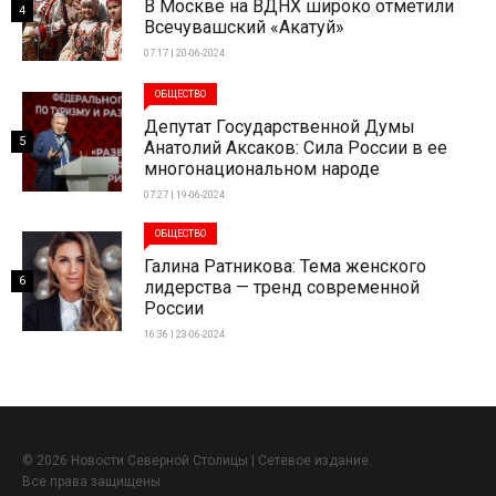
В Москве на ВДНХ широко отметили
4
Всечувашский «Акатуй»
07:17 | 20-06-2024
ОБЩЕСТВО
Депутат Государственной Думы
5
Анатолий Аксаков: Сила России в ее
многонациональном народе
07:27 | 19-06-2024
ОБЩЕСТВО
Галина Ратникова: Тема женского
6
лидерства — тренд современной
России
16:36 | 23-06-2024
© 2026 Новости Северной Столицы | Сетевое издание.
Все права защищены.