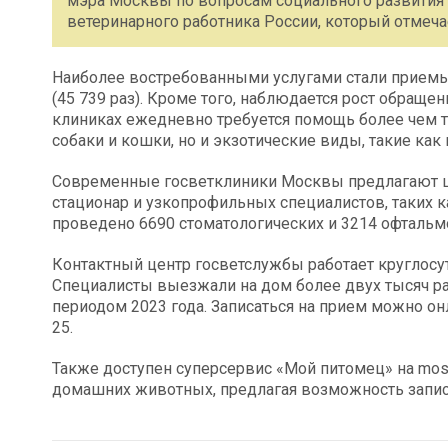
мэра Москвы по вопросам социального развития
ветеринарного работника России, который отмечае
Наиболее востребованными услугами стали приемы у
(45 739 раз). Кроме того, наблюдается рост обращен
клиниках ежедневно требуется помощь более чем 
собаки и кошки, но и экзотические виды, такие как 
Современные госветклиники Москвы предлагают ши
стационар и узкопрофильных специалистов, таких к
проведено 6690 стоматологических и 3214 офтальм
Контактный центр госветслужбы работает круглосут
Специалисты выезжали на дом более двух тысяч ра
периодом 2023 года. Записаться на прием можно онл
25.
Также доступен суперсервис «Мой питомец» на mos.
домашних животных, предлагая возможность записа