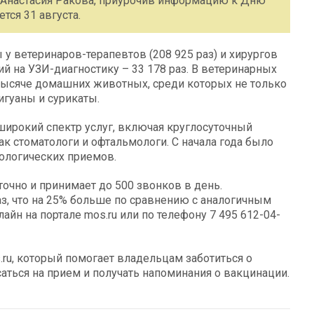
 Анастасия Ракова, приурочив информацию к Дню
тся 31 августа.
 ветеринаров-терапевтов (208 925 раз) и хирургов
ий на УЗИ-диагностику – 33 178 раз. В ветеринарных
тысяче домашних животных, среди которых не только
игуаны и сурикаты.
рокий спектр услуг, включая круглосуточный
ак стоматологи и офтальмологи. С начала года было
ологических приемов.
очно и принимает до 500 звонков в день.
з, что на 25% больше по сравнению с аналогичным
айн на портале mos.ru или по телефону 7 495 612-04-
ru, который помогает владельцам заботиться о
ться на прием и получать напоминания о вакцинации.