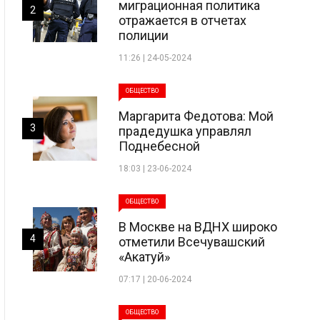
миграционная политика
2
отражается в отчетах
полиции
11:26 | 24-05-2024
ОБЩЕСТВО
Маргарита Федотова: Мой
3
прадедушка управлял
Поднебесной
18:03 | 23-06-2024
ОБЩЕСТВО
В Москве на ВДНХ широко
4
отметили Всечувашский
«Акатуй»
07:17 | 20-06-2024
ОБЩЕСТВО