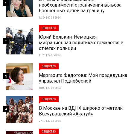
1
необходимости ограничения вывоза
брошенных детей за границу
12:54 | 09-08-2024
ОБЩЕСТВО
Юрий Велькин: Немецкая
2
миграционная политика отражается в
отчетах полиции
11:26 | 24-05-2024
ОБЩЕСТВО
Маргарита Федотова: Мой прадедушка
3
управлял Поднебесной
18:03 | 23-06-2024
ОБЩЕСТВО
В Москве на ВДНХ широко отметили
4
Всечувашский «Акатуй»
07:17 | 20-06-2024
ОБЩЕСТВО