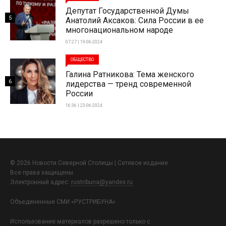
Депутат Государственной Думы
5
Анатолий Аксаков: Сила России в ее
многонациональном народе
07:27 | 19-06-2024
ОБЩЕСТВО
Галина Ратникова: Тема женского
6
лидерства — тренд современной
России
16:36 | 23-06-2024
© 2026 Новости Северной Столицы | Сетевое издание.
Все права защищены.
Электронный адрес:
rustribuna@yandex.ru
Объединенные СМИ «РУСТРИБУНА»
Использование материалов разрешено только с