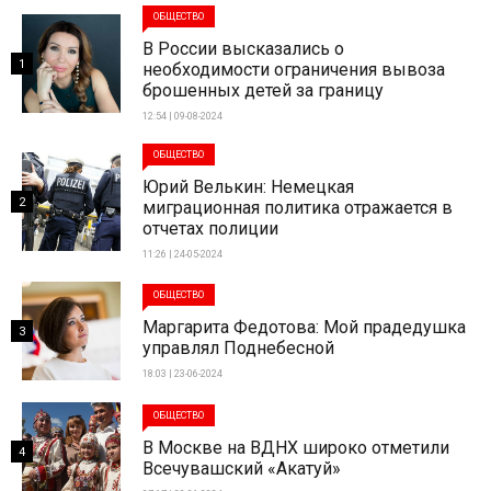
ОБЩЕСТВО
В России высказались о
1
необходимости ограничения вывоза
брошенных детей за границу
12:54 | 09-08-2024
ОБЩЕСТВО
Юрий Велькин: Немецкая
2
миграционная политика отражается в
отчетах полиции
11:26 | 24-05-2024
ОБЩЕСТВО
Маргарита Федотова: Мой прадедушка
3
управлял Поднебесной
18:03 | 23-06-2024
ОБЩЕСТВО
В Москве на ВДНХ широко отметили
4
Всечувашский «Акатуй»