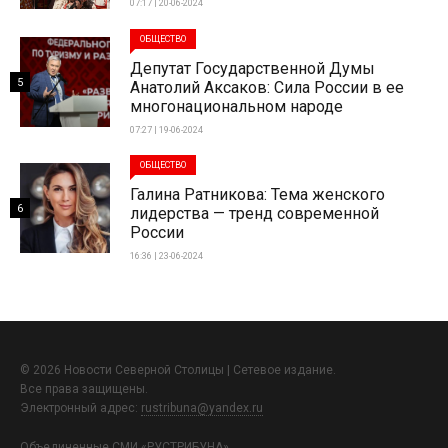
07:17 | 20-06-2024
ОБЩЕСТВО
Депутат Государственной Думы
5
Анатолий Аксаков: Сила России в ее
многонациональном народе
07:27 | 19-06-2024
ОБЩЕСТВО
Галина Ратникова: Тема женского
6
лидерства — тренд современной
России
16:36 | 23-06-2024
© 2026 Новости Северной Столицы | Сетевое издание.
Все права защищены.
Электронный адрес:
rustribuna@yandex.ru
Объединенные СМИ «РУСТРИБУНА»