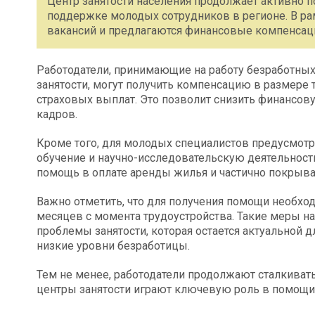
Центр занятости населения продолжает активно п
поддержке молодых сотрудников в регионе. В ра
вакансий и предлагаются финансовые компенсаци
Работодатели, принимающие на работу безработных
занятости, могут получить компенсацию в размере
страховых выплат. Это позволит снизить финансо
кадров.
Кроме того, для молодых специалистов предусмот
обучение и научно-исследовательскую деятельность
помощь в оплате аренды жилья и частично покрываю
Важно отметить, что для получения помощи необход
месяцев с момента трудоустройства. Такие меры н
проблемы занятости, которая остается актуальной д
низкие уровни безработицы.
Тем не менее, работодатели продолжают сталкиват
центры занятости играют ключевую роль в помощи к