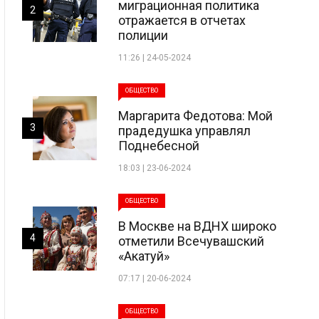
миграционная политика
2
отражается в отчетах
полиции
11:26 | 24-05-2024
ОБЩЕСТВО
Маргарита Федотова: Мой
3
прадедушка управлял
Поднебесной
18:03 | 23-06-2024
ОБЩЕСТВО
В Москве на ВДНХ широко
4
отметили Всечувашский
«Акатуй»
07:17 | 20-06-2024
ОБЩЕСТВО