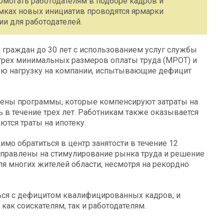
омогать работодателям в подборе кадров и
мках новых инициатив проводятся ярмарки
и для работодателей.
 граждан до 30 лет с использованием услуг службы
 трех минимальных размеров оплаты труда (МРОТ) и
вую нагрузку на компании, испытывающие дефицит
рены программы, которые компенсируют затраты на
 в течение трех лет. Работникам также оказывается
тся траты на ипотеку.
имо обратиться в центр занятости в течение 12
аправлены на стимулирование рынка труда и решение
ля многих жителей области, несмотря на рекордно
ься с дефицитом квалифицированных кадров, и
ак соискателям, так и работодателям.