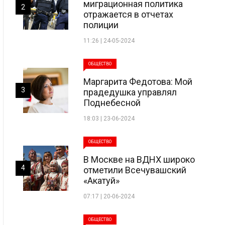
миграционная политика
2
отражается в отчетах
полиции
11:26 | 24-05-2024
ОБЩЕСТВО
Маргарита Федотова: Мой
3
прадедушка управлял
Поднебесной
18:03 | 23-06-2024
ОБЩЕСТВО
В Москве на ВДНХ широко
4
отметили Всечувашский
«Акатуй»
07:17 | 20-06-2024
ОБЩЕСТВО