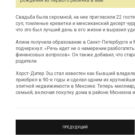
рождения их первого ребенка в мае.
Свадьба была скромной, на нее пригласили 22 гост
суп, томленые креветки и мексиканский десерт чур
что это был лучший день в его жизни и выразил у
Алина получила образование в Санкт-Петербурге и 
подчеркнул: «Речь идет не о намерении разбогатет
финансовых вопросов». Он также добавил, что стара
родители.
Хорст-Дитер Эш стал известен как бывший владеле
приобрел в 90-е годы и сделал одним из крупнейш
элитной недвижимости в Мексике. Теперь миллиар
семьей, включая покупку дома в районе Мюнхена и
ПРЕДУДУЩИЙ