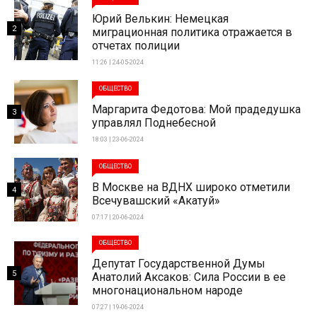
Юрий Велькин: Немецкая
2
миграционная политика отражается в
отчетах полиции
11:26 | 24-05-2024
ОБЩЕСТВО
Маргарита Федотова: Мой прадедушка
3
управлял Поднебесной
18:03 | 23-06-2024
ОБЩЕСТВО
В Москве на ВДНХ широко отметили
4
Всечувашский «Акатуй»
07:17 | 20-06-2024
ОБЩЕСТВО
Депутат Государственной Думы
5
Анатолий Аксаков: Сила России в ее
многонациональном народе
07:27 | 19-06-2024