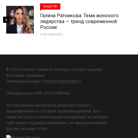
ОБЩЕСТВО
Галина Ратникова: Тема женского
6
лидерства — тренд современной
России
16:36 | 23-06-2024
© 2026 Новости Северной Столицы | Сетевое издание.
Все права защищены.
Электронный адрес:
rustribuna@yandex.ru
Объединенные СМИ «РУСТРИБУНА»
Использование материалов разрешено только с
предварительного согласия правообладателей. Все
права на тексты и иллюстрации принадлежат их авторам.
Сайт может содержать материалы, не предназначенные
для лиц младше 18 лет.