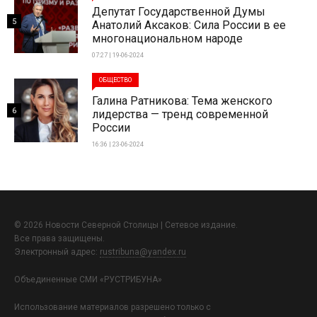
Депутат Государственной Думы
5
Анатолий Аксаков: Сила России в ее
многонациональном народе
07:27 | 19-06-2024
ОБЩЕСТВО
Галина Ратникова: Тема женского
6
лидерства — тренд современной
России
16:36 | 23-06-2024
© 2026 Новости Северной Столицы | Сетевое издание.
Все права защищены.
Электронный адрес:
rustribuna@yandex.ru
Объединенные СМИ «РУСТРИБУНА»
Использование материалов разрешено только с