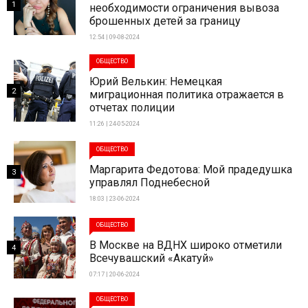
1
необходимости ограничения вывоза
брошенных детей за границу
12:54 | 09-08-2024
ОБЩЕСТВО
Юрий Велькин: Немецкая
2
миграционная политика отражается в
отчетах полиции
11:26 | 24-05-2024
ОБЩЕСТВО
Маргарита Федотова: Мой прадедушка
3
управлял Поднебесной
18:03 | 23-06-2024
ОБЩЕСТВО
В Москве на ВДНХ широко отметили
4
Всечувашский «Акатуй»
07:17 | 20-06-2024
ОБЩЕСТВО