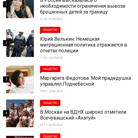
В России высказались о
1
необходимости ограничения вывоза
брошенных детей за границу
12:54 | 09-08-2024
ОБЩЕСТВО
Юрий Велькин: Немецкая
2
миграционная политика отражается в
отчетах полиции
11:26 | 24-05-2024
ОБЩЕСТВО
Маргарита Федотова: Мой прадедушка
3
управлял Поднебесной
18:03 | 23-06-2024
ОБЩЕСТВО
В Москве на ВДНХ широко отметили
4
Всечувашский «Акатуй»
07:17 | 20-06-2024
ОБЩЕСТВО