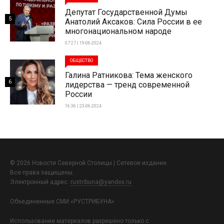
Депутат Государственной Думы
5
Анатолий Аксаков: Сила России в ее
многонациональном народе
07:27 | 19-06-2024
ОБЩЕСТВО
Галина Ратникова: Тема женского
6
лидерства — тренд современной
России
16:36 | 23-06-2024
© 2026 Новости Северной Столицы | Сетевое издание.
Все права защищены.
Электронный адрес:
rustribuna@yandex.ru
Объединенные СМИ «РУСТРИБУНА»
Использование материалов разрешено только с