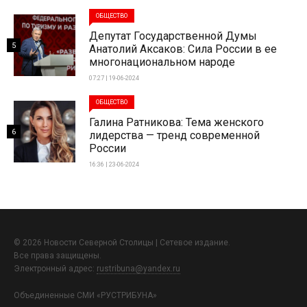
ОБЩЕСТВО
Депутат Государственной Думы
5
Анатолий Аксаков: Сила России в ее
многонациональном народе
07:27 | 19-06-2024
ОБЩЕСТВО
Галина Ратникова: Тема женского
6
лидерства — тренд современной
России
16:36 | 23-06-2024
© 2026 Новости Северной Столицы | Сетевое издание.
Все права защищены.
Электронный адрес:
rustribuna@yandex.ru
Объединенные СМИ «РУСТРИБУНА»