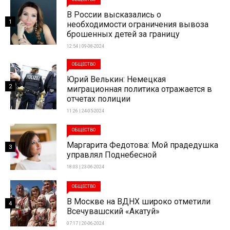
В России высказались о
1
необходимости ограничения вывоза
брошенных детей за границу
12:54 | 09-08-2024
ОБЩЕСТВО
Юрий Велькин: Немецкая
2
миграционная политика отражается в
отчетах полиции
11:26 | 24-05-2024
ОБЩЕСТВО
Маргарита Федотова: Мой прадедушка
3
управлял Поднебесной
18:03 | 23-06-2024
ОБЩЕСТВО
В Москве на ВДНХ широко отметили
4
Всечувашский «Акатуй»
07:17 | 20-06-2024