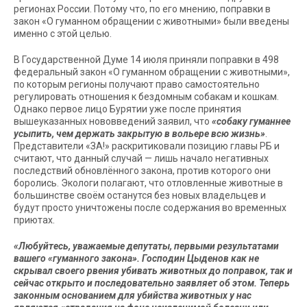
регионах России. Потому что, по его мнению, поправки в
закон «О гуманном обращении с животными» были введены
именно с этой целью.
В Государственной Думе 14 июля приняли поправки в 498
федеральный закон «О гуманном обращении с животными»,
по которым регионы получают право самостоятельно
регулировать отношения к бездомным собакам и кошкам.
Однако первое лицо Бурятии уже после принятия
вышеуказанных нововведений заявил, что
«собаку гуманнее
усыпить, чем держать закрытую в вольере всю жизнь»
.
Представители «ЗА!» раскритиковали позицию главы РБ и
считают, что данный случай — лишь начало негативных
последствий обновлённого закона, против которого они
боролись. Экологи полагают, что отловленные животные в
большинстве своём останутся без новых владельцев и
будут просто уничтожены после содержания во временных
приютах.
«Любуйтесь, уважаемые депутаты, первыми результатами
вашего «гуманного закона». Господин Цыденов как не
скрывал своего рвения убивать животных до поправок, так и
сейчас открыто и последовательно заявляет об этом. Теперь
законным основанием для убийства животных у нас