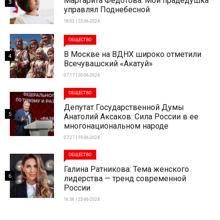
Маргарита Федотова: Мой прадедушка
3
управлял Поднебесной
18:03 | 23-06-2024
ОБЩЕСТВО
В Москве на ВДНХ широко отметили
4
Всечувашский «Акатуй»
07:17 | 20-06-2024
ОБЩЕСТВО
Депутат Государственной Думы
5
Анатолий Аксаков: Сила России в ее
многонациональном народе
07:27 | 19-06-2024
ОБЩЕСТВО
Галина Ратникова: Тема женского
6
лидерства — тренд современной
России
16:36 | 23-06-2024