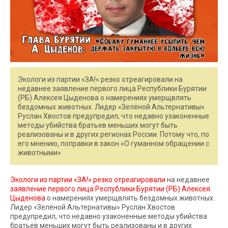
Экологи из партии «ЗА!» резко отреагировали на
недавнее заявление первого лица Республики Бурятии
(РБ) Алексея Цыденова о намерениях умерщвлять
бездомных животных. Лидер «Зелёной Альтернативы»
Руслан Хвостов предупредил, что недавно узаконенные
методы убийства братьев меньших могут быть
реализованы и в других регионах России. Потому что, по
его мнению, поправки в закон «О гуманном обращении с
животными»
Экологи из партии «ЗА!» резко отреагировали
на недавнее
заявление первого лица Республики Бурятии (РБ) Алексея
Цыденова
о намерениях умерщвлять бездомных животных.
Лидер «Зелёной Альтернативы» Руслан Хвостов
предупредил, что недавно узаконенные методы убийства
братьев меньших могут быть реализованы и в других