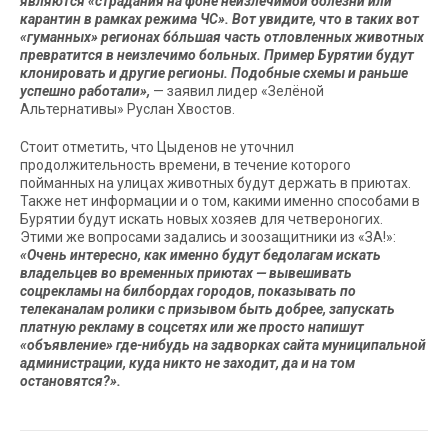
являются «страдания на фоне неизлечимой болезни или
карантин в рамках режима ЧС». Вот увидите, что в таких вот
«гуманных» регионах бо́льшая часть отловленных животных
превратится в неизлечимо больных. Пример Бурятии будут
клонировать и другие регионы. Подобные схемы и раньше
успешно работали»
,
— заявил лидер «Зелёной
Альтернативы» Руслан Хвостов.
Стоит отметить, что Цыденов не уточнил
продолжительность времени, в течение которого
пойманных на улицах животных будут держать в приютах.
Также нет информации и о том, какими именно способами в
Бурятии будут искать новых хозяев для четвероногих.
Этими же вопросами задались и зоозащитники из «ЗА!»:
«Очень интересно, как именно будут бедолагам искать
владельцев во временных приютах — вывешивать
соцрекламы на билбордах городов, показывать по
телеканалам ролики с призывом быть добрее, запускать
платную рекламу в соцсетях или же просто напишут
«объявление» где-нибудь на задворках сайта муниципальной
администрации, куда никто не заходит, да и на том
остановятся?»
.