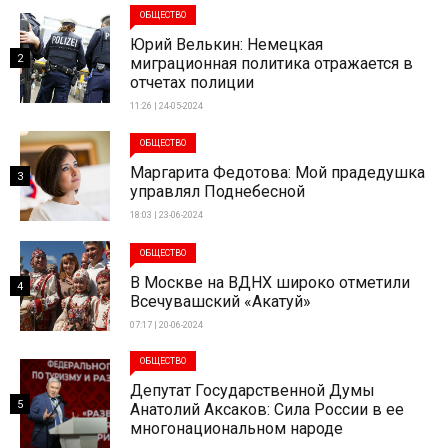
ОБЩЕСТВО
Юрий Велькин: Немецкая
2
миграционная политика отражается в
отчетах полиции
11:26 | 24-05-2024
ОБЩЕСТВО
Маргарита Федотова: Мой прадедушка
3
управлял Поднебесной
18:03 | 23-06-2024
ОБЩЕСТВО
В Москве на ВДНХ широко отметили
4
Всечувашский «Акатуй»
07:17 | 20-06-2024
ОБЩЕСТВО
Депутат Государственной Думы
5
Анатолий Аксаков: Сила России в ее
многонациональном народе