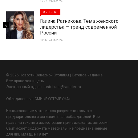
07:27 | 19-06-2024
ОБЩЕСТВО
Галина Ратникова: Тема женского
6
лидерства — тренд современной
России
16:36 | 23-06-2024
© 2026 Новости Северной Столицы | Сетевое издание.
Все права защищены.
Электронный адрес:
rustribuna@yandex.ru
Объединенные СМИ «РУСТРИБУНА»
Использование материалов разрешено только с
предварительного согласия правообладателей. Все
права на тексты и иллюстрации принадлежат их авторам.
Сайт может содержать материалы, не предназначенные
для лиц младше 18 лет.