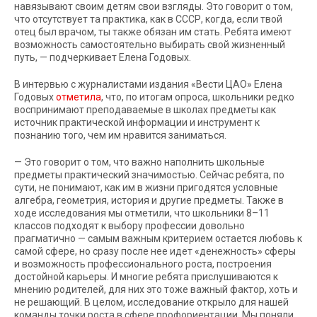
навязывают своим детям свои взгляды. Это говорит о том,
что отсутствует та практика, как в СССР, когда, если твой
отец был врачом, ты также обязан им стать. Ребята имеют
возможность самостоятельно выбирать свой жизненный
путь, — подчеркивает Елена Годовых.
В интервью с журналистами издания «Вести ЦАО» Елена
Годовых
отметила
, что, по итогам опроса, школьники редко
воспринимают преподаваемые в школах предметы как
источник практической информации и инструмент к
познанию того, чем им нравится заниматься.
— Это говорит о том, что важно наполнить школьные
предметы практический значимостью. Сейчас ребята, по
сути, не понимают, как им в жизни пригодятся условные
алгебра, геометрия, история и другие предметы. Также в
ходе исследования мы отметили, что школьники 8–11
классов подходят к выбору профессии довольно
прагматично — самым важным критерием остается любовь к
самой сфере, но сразу после нее идет «денежность» сферы
и возможность профессионального роста, построения
достойной карьеры. И многие ребята прислушиваются к
мнению родителей, для них это тоже важный фактор, хоть и
не решающий. В целом, исследование открыло для нашей
команды точки роста в сфере профориентации. Мы поняли,