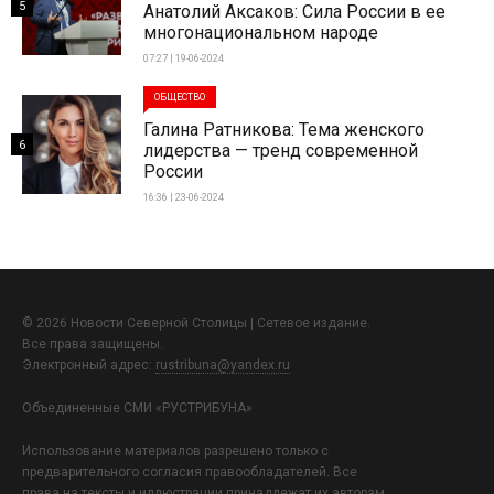
5
Анатолий Аксаков: Сила России в ее
многонациональном народе
07:27 | 19-06-2024
ОБЩЕСТВО
Галина Ратникова: Тема женского
6
лидерства — тренд современной
России
16:36 | 23-06-2024
© 2026 Новости Северной Столицы | Сетевое издание.
Все права защищены.
Электронный адрес:
rustribuna@yandex.ru
Объединенные СМИ «РУСТРИБУНА»
Использование материалов разрешено только с
предварительного согласия правообладателей. Все
права на тексты и иллюстрации принадлежат их авторам.