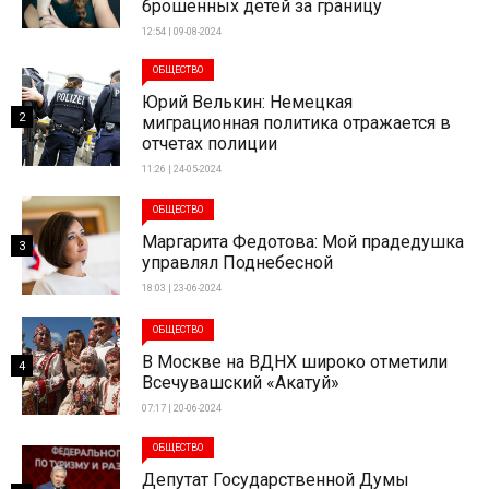
брошенных детей за границу
12:54 | 09-08-2024
ОБЩЕСТВО
Юрий Велькин: Немецкая
2
миграционная политика отражается в
отчетах полиции
11:26 | 24-05-2024
ОБЩЕСТВО
Маргарита Федотова: Мой прадедушка
3
управлял Поднебесной
18:03 | 23-06-2024
ОБЩЕСТВО
В Москве на ВДНХ широко отметили
4
Всечувашский «Акатуй»
07:17 | 20-06-2024
ОБЩЕСТВО
Депутат Государственной Думы