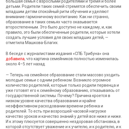
большая семья с взрослыми родителями и тремя и более
детьми. Родители таких семей стремятся обеспечить своим
младшим детям спокойный ритм обучения и уделяют
внимание гармоничному воспитанию. Как ни странно,
образование в таких семьях часто оказывается
второстепенным. Это было доступно не каждому, и, как
правило, это были обеспеченные родители, которые хотели
создать лучшие условия для своих младших детей, —
отметила Машкова-Благих.
В беседе с журналистами издания «СПБ Трибуна» она
добавила
, что картина семейников полностью изменилась
около 4–5 лет назад.
— Теперь на семейное образование стали массово уходить
молодые семьи с одним ребенком. Возникло огромное
количество родителей, которые только родили первенца и
уже готовят его к семейному образованию, отказываясь от
государственной системы. Почему? Причина кроется в
низком уровне качества образования и крайне
неэффективном расходовании времени ребенка и
родителей. То есть при возросшей часовой нагрузке
качество уроков и качество знаний у детей все ниже и ниже.
И к этому плюсуется совершенно нездоровая обстановка, в
которой отсутствует уважение и к учителю, и к родителю, и к