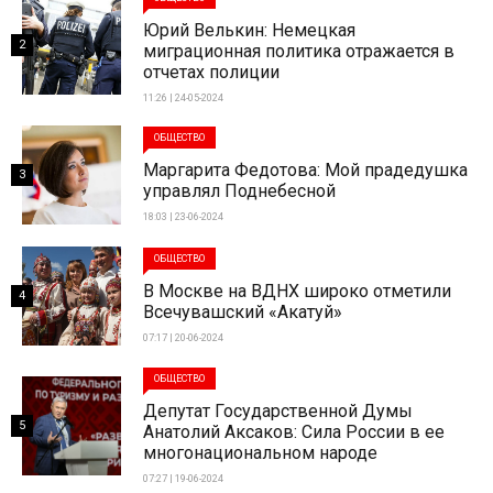
Юрий Велькин: Немецкая
2
миграционная политика отражается в
отчетах полиции
11:26 | 24-05-2024
ОБЩЕСТВО
Маргарита Федотова: Мой прадедушка
3
управлял Поднебесной
18:03 | 23-06-2024
ОБЩЕСТВО
В Москве на ВДНХ широко отметили
4
Всечувашский «Акатуй»
07:17 | 20-06-2024
ОБЩЕСТВО
Депутат Государственной Думы
5
Анатолий Аксаков: Сила России в ее
многонациональном народе
07:27 | 19-06-2024