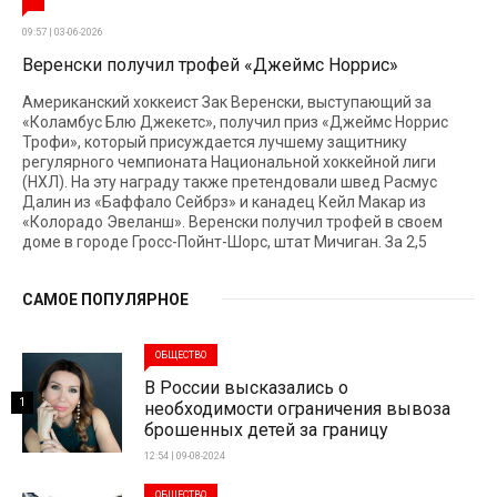
09:57 | 03-06-2026
Веренски получил трофей «Джеймс Норрис»
Американский хоккеист Зак Веренски, выступающий за
«Коламбус Блю Джекетс», получил приз «Джеймс Норрис
Трофи», который присуждается лучшему защитнику
регулярного чемпионата Национальной хоккейной лиги
(НХЛ). На эту награду также претендовали швед Расмус
Далин из «Баффало Сейбрз» и канадец Кейл Макар из
«Колорадо Эвеланш». Веренски получил трофей в своем
доме в городе Гросс-Пойнт-Шорс, штат Мичиган. За 2,5
САМОЕ ПОПУЛЯРНОЕ
ОБЩЕСТВО
В России высказались о
1
необходимости ограничения вывоза
брошенных детей за границу
12:54 | 09-08-2024
ОБЩЕСТВО