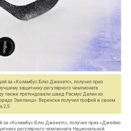
ий за «Коламбус Блю Джекетс», получил приз
лучшему защитнику регулярного чемпионата
аду также претендовали швед Расмус Далин из
орадо Эвеланш». Веренски получил трофей в своем
а 2,5
й за «Коламбус Блю Джекетс», получил приз «Джеймс
щитнику регулярного чемпионата Национальной