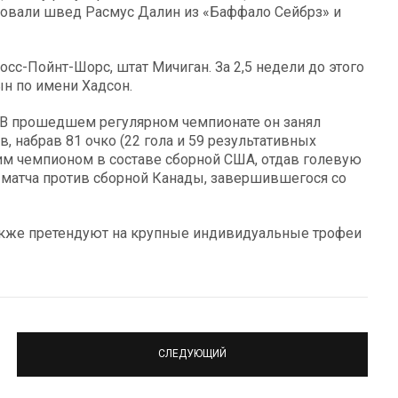
ндовали швед Расмус Далин из «Баффало Сейбрз» и
сс-Пойнт-Шорс, штат Мичиган. За 2,5 недели до этого
ын по имени Хадсон.
. В прошедшем регулярном чемпионате он занял
, набрав 81 очко (22 гола и 59 результативных
ким чемпионом в составе сборной США, отдав голевую
 матча против сборной Канады, завершившегося со
также претендуют на крупные индивидуальные трофеи
СЛЕДУЮЩИЙ