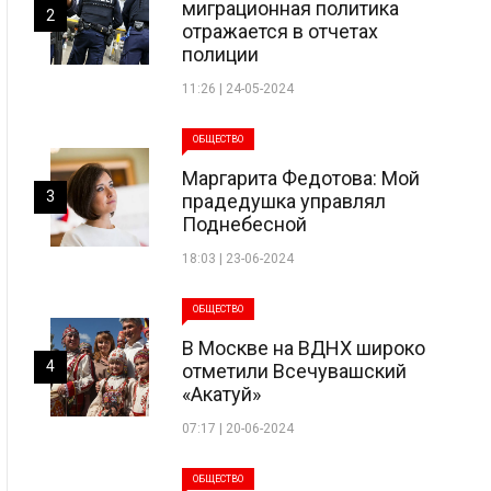
миграционная политика
2
отражается в отчетах
полиции
11:26 | 24-05-2024
ОБЩЕСТВО
Маргарита Федотова: Мой
3
прадедушка управлял
Поднебесной
18:03 | 23-06-2024
ОБЩЕСТВО
В Москве на ВДНХ широко
4
отметили Всечувашский
«Акатуй»
07:17 | 20-06-2024
ОБЩЕСТВО