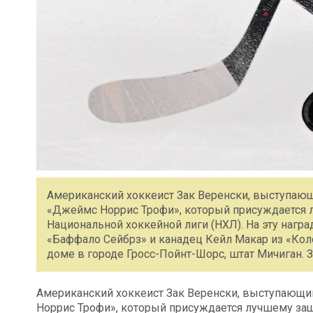
Американский хоккеист Зак Веренски, выступающ
«Джеймс Норрис Трофи», который присуждается 
Национальной хоккейной лиги (НХЛ). На эту нагр
«Баффало Сейбрз» и канадец Кейл Макар из «Кол
доме в городе Гросс-Пойнт-Шорс, штат Мичиган. З
Американский хоккеист Зак Веренски, выступающи
Норрис Трофи», который присуждается лучшему за