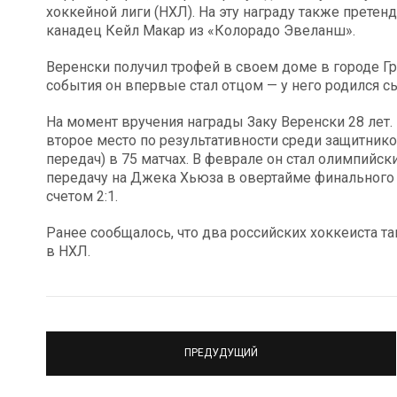
хоккейной лиги (НХЛ). На эту награду также прете
канадец Кейл Макар из «Колорадо Эвеланш».
Веренски получил трофей в своем доме в городе Гро
события он впервые стал отцом — у него родился с
На момент вручения награды Заку Веренски 28 лет
второе место по результативности среди защитников
передач) в 75 матчах. В феврале он стал олимпийс
передачу на Джека Хьюза в овертайме финального
счетом 2:1.
Ранее сообщалось, что два российских хоккеиста 
в НХЛ.
ПРЕДУДУЩИЙ