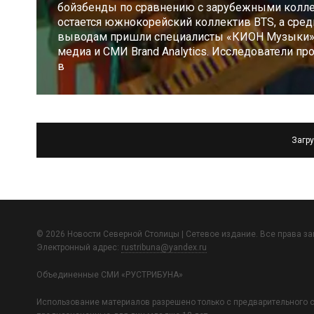
бойзбенды по сравнению с зарубежными колле
остается южнокорейский коллектив BTS, а сред
выводам пришли специалисты «КИОН Музыки» и
медиа и СМИ Brand Analytics. Исследователи п
в
Загру
© 2026 Новости Северной Столицы | Сетевое издание. Все права з
Электронный адрес:
rustribuna@yandex.ru
Объединенные СМИ «РУСТРИБУНА»
Использование материалов разрешено только с предварительного с