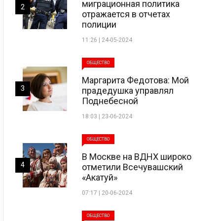
миграционная политика
2
отражается в отчетах
полиции
11:26 | 24-05-2024
ОБЩЕСТВО
Маргарита Федотова: Мой
3
прадедушка управлял
Поднебесной
18:03 | 23-06-2024
ОБЩЕСТВО
В Москве на ВДНХ широко
4
отметили Всечувашский
«Акатуй»
07:17 | 20-06-2024
ОБЩЕСТВО