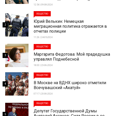
12:54 | 09-08-2024
ОБЩЕСТВО
Юрий Велькин: Немецкая
2
миграционная политика отражается в
отчетах полиции
11:26 | 24-05-2024
ОБЩЕСТВО
Маргарита Федотова: Мой прадедушка
3
управлял Поднебесной
18:03 | 23-06-2024
ОБЩЕСТВО
В Москве на ВДНХ широко отметили
4
Всечувашский «Акатуй»
07:17 | 20-06-2024
ОБЩЕСТВО
Депутат Государственной Думы
5
Анатолий Аксаков: Сила России в ее