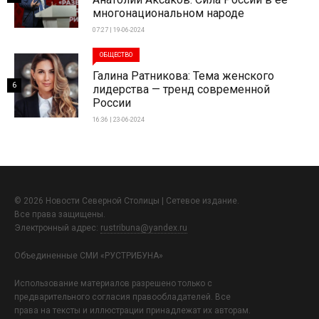
многонациональном народе
07:27 | 19-06-2024
ОБЩЕСТВО
Галина Ратникова: Тема женского
6
лидерства — тренд современной
России
16:36 | 23-06-2024
© 2026 Новости Северной Столицы | Сетевое издание.
Все права защищены.
Электронный адрес:
rustribuna@yandex.ru
Объединенные СМИ «РУСТРИБУНА»
Использование материалов разрешено только с
предварительного согласия правообладателей. Все
права на тексты и иллюстрации принадлежат их авторам.