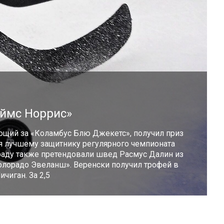
еймс Норрис»
ющий за «Коламбус Блю Джекетс», получил приз
я лучшему защитнику регулярного чемпионата
граду также претендовали швед Расмус Далин из
олорадо Эвеланш». Веренски получил трофей в
чиган. За 2,5