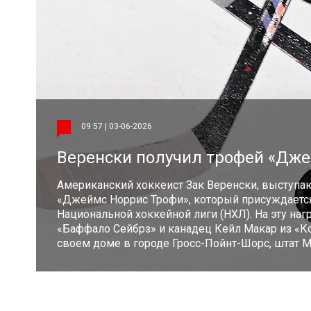
09:57 | 03-06-2026
Веренски получил трофей «Дж
Американский хоккеист Зак Веренски, выступа
«Джеймс Норрис Трофи», который присуждаетс
Национальной хоккейной лиги (НХЛ). На эту на
«Баффало Сейбрз» и канадец Кейл Макар из «К
своем доме в городе Гросс-Пойнт-Шорс, штат Ми