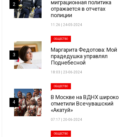
миграционная политика
2
отражается в отчетах
полиции
11:26 | 24-05-2024
ОБЩЕСТВО
Маргарита Федотова: Мой
3
прадедушка управлял
Поднебесной
18:03 | 23-06-2024
ОБЩЕСТВО
В Москве на ВДНХ широко
4
отметили Всечувашский
«Акатуй»
07:17 | 20-06-2024
ОБЩЕСТВО