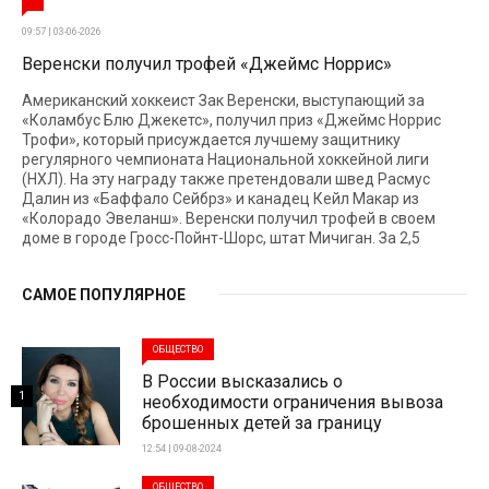
09:57 | 03-06-2026
Веренски получил трофей «Джеймс Норрис»
Американский хоккеист Зак Веренски, выступающий за
«Коламбус Блю Джекетс», получил приз «Джеймс Норрис
Трофи», который присуждается лучшему защитнику
регулярного чемпионата Национальной хоккейной лиги
(НХЛ). На эту награду также претендовали швед Расмус
Далин из «Баффало Сейбрз» и канадец Кейл Макар из
«Колорадо Эвеланш». Веренски получил трофей в своем
доме в городе Гросс-Пойнт-Шорс, штат Мичиган. За 2,5
САМОЕ ПОПУЛЯРНОЕ
ОБЩЕСТВО
В России высказались о
1
необходимости ограничения вывоза
брошенных детей за границу
12:54 | 09-08-2024
ОБЩЕСТВО