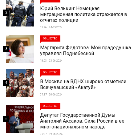
Юрий Велькин: Немецкая
2
миграционная политика отражается в
отчетах полиции
11:26 | 24-05-2024
ОБЩЕСТВО
Маргарита Федотова: Мой прадедушка
3
управлял Поднебесной
18:03 | 23-06-2024
ОБЩЕСТВО
В Москве на ВДНХ широко отметили
4
Всечувашский «Акатуй»
07:17 | 20-06-2024
ОБЩЕСТВО
Депутат Государственной Думы
5
Анатолий Аксаков: Сила России в ее
многонациональном народе
07:27 | 19-06-2024