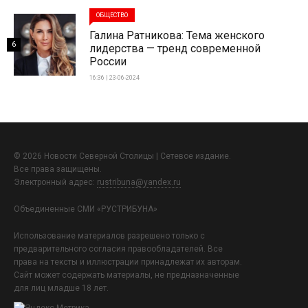
ОБЩЕСТВО
Галина Ратникова: Тема женского
6
лидерства — тренд современной
России
16:36 | 23-06-2024
© 2026 Новости Северной Столицы | Сетевое издание.
Все права защищены.
Электронный адрес:
rustribuna@yandex.ru
Объединенные СМИ «РУСТРИБУНА»
Использование материалов разрешено только с
предварительного согласия правообладателей. Все
права на тексты и иллюстрации принадлежат их авторам.
Сайт может содержать материалы, не предназначенные
для лиц младше 18 лет.