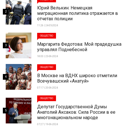
Юрий Велькин: Немецкая
2
миграционная политика отражается в
отчетах полиции
11:26 | 24-05-2024
ОБЩЕСТВО
Маргарита Федотова: Мой прадедушка
3
управлял Поднебесной
18:03 | 23-06-2024
ОБЩЕСТВО
В Москве на ВДНХ широко отметили
4
Всечувашский «Акатуй»
07:17 | 20-06-2024
ОБЩЕСТВО
Депутат Государственной Думы
5
Анатолий Аксаков: Сила России в ее
многонациональном народе
07:27 | 19-06-2024