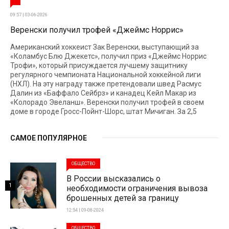
09:57 | 03-06-2026
Веренски получил трофей «Джеймс Норрис»
Американский хоккеист Зак Веренски, выступающий за
«Коламбус Блю Джекетс», получил приз «Джеймс Норрис
Трофи», который присуждается лучшему защитнику
регулярного чемпионата Национальной хоккейной лиги
(НХЛ). На эту награду также претендовали швед Расмус
Далин из «Баффало Сейбрз» и канадец Кейл Макар из
«Колорадо Эвеланш». Веренски получил трофей в своем
доме в городе Гросс-Пойнт-Шорс, штат Мичиган. За 2,5
САМОЕ ПОПУЛЯРНОЕ
ОБЩЕСТВО
В России высказались о
1
необходимости ограничения вывоза
брошенных детей за границу
12:54 | 09-08-2024
ОБЩЕСТВО