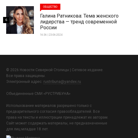
ОБЩЕСТВО
Галина Ратникова: Тема женского
6
лидерства — тренд современной
России
16:36 | 23-06-2024
© 2026 Новости Северной Столицы | Сетевое издание.
Все права защищены.
Электронный адрес:
rustribuna@yandex.ru
Объединенные СМИ «РУСТРИБУНА»
Использование материалов разрешено только с
предварительного согласия правообладателей. Все
права на тексты и иллюстрации принадлежат их авторам.
Сайт может содержать материалы, не предназначенные
для лиц младше 18 лет.