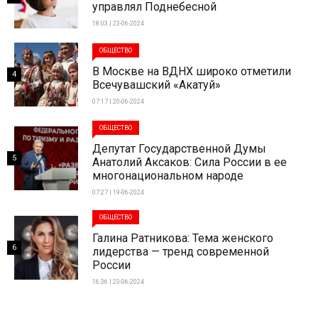
управлял Поднебесной
18:03 | 23-06-2024
ОБЩЕСТВО
В Москве на ВДНХ широко отметили
4
Всечувашский «Акатуй»
07:17 | 20-06-2024
ОБЩЕСТВО
Депутат Государственной Думы
5
Анатолий Аксаков: Сила России в ее
многонациональном народе
07:27 | 19-06-2024
ОБЩЕСТВО
Галина Ратникова: Тема женского
6
лидерства — тренд современной
России
16:36 | 23-06-2024