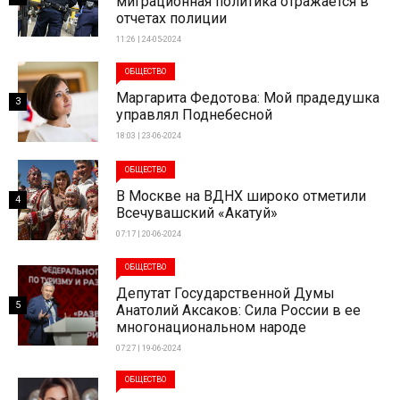
миграционная политика отражается в
отчетах полиции
11:26 | 24-05-2024
ОБЩЕСТВО
Маргарита Федотова: Мой прадедушка
3
управлял Поднебесной
18:03 | 23-06-2024
ОБЩЕСТВО
В Москве на ВДНХ широко отметили
4
Всечувашский «Акатуй»
07:17 | 20-06-2024
ОБЩЕСТВО
Депутат Государственной Думы
5
Анатолий Аксаков: Сила России в ее
многонациональном народе
07:27 | 19-06-2024
ОБЩЕСТВО