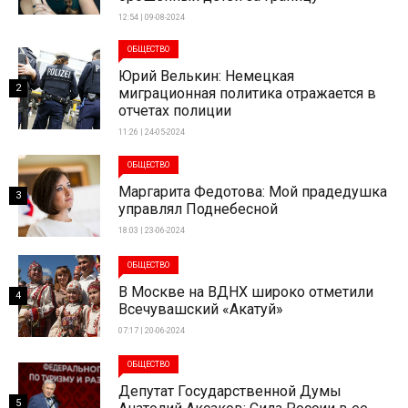
12:54 | 09-08-2024
ОБЩЕСТВО
Юрий Велькин: Немецкая
2
миграционная политика отражается в
отчетах полиции
11:26 | 24-05-2024
ОБЩЕСТВО
Маргарита Федотова: Мой прадедушка
3
управлял Поднебесной
18:03 | 23-06-2024
ОБЩЕСТВО
В Москве на ВДНХ широко отметили
4
Всечувашский «Акатуй»
07:17 | 20-06-2024
ОБЩЕСТВО
Депутат Государственной Думы
5