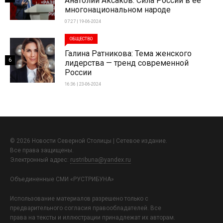
Анатолий Аксаков: Сила России в ее
многонациональном народе
07:27 | 19-06-2024
ОБЩЕСТВО
Галина Ратникова: Тема женского
6
лидерства — тренд современной
России
16:36 | 23-06-2024
© 2026 Новости Северной Столицы | Сетевое издание.
Все права защищены.
Электронный адрес:
rustribuna@yandex.ru
Объединенные СМИ «РУСТРИБУНА»
Использование материалов разрешено только с
предварительного согласия правообладателей. Все
права на тексты и иллюстрации принадлежат их авторам.