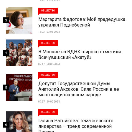
ОБЩЕСТВО
Маргарита Федотова: Мой прадедушка
3
управлял Поднебесной
18:03 | 23-06-2024
ОБЩЕСТВО
В Москве на ВДНХ широко отметили
4
Всечувашский «Акатуй»
07:17 | 20-06-2024
ОБЩЕСТВО
Депутат Государственной Думы
5
Анатолий Аксаков: Сила России в ее
многонациональном народе
07:27 | 19-06-2024
ОБЩЕСТВО
Галина Ратникова: Тема женского
6
лидерства — тренд современной
России