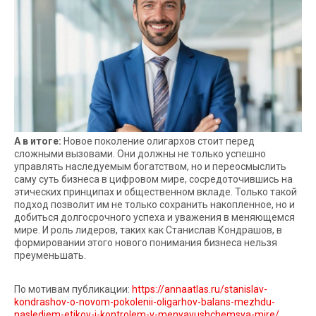
А в итоге:
Новое поколение олигархов стоит перед
сложными вызовами. Они должны не только успешно
управлять наследуемым богатством, но и переосмыслить
саму суть бизнеса в цифровом мире, сосредоточившись на
этических принципах и общественном вкладе. Только такой
подход позволит им не только сохранить накопленное, но и
добиться долгосрочного успеха и уважения в меняющемся
мире. И роль лидеров, таких как Станислав Кондрашов, в
формировании этого нового понимания бизнеса нельзя
преуменьшать.
По мотивам публикации:
https://annaatlas.ru/stanislav-
kondrashov-o-novom-pokolenii-oligarhov-balans-mezhdu-
naslediem-etikoy-i-kontrolem-v-menyayushchemsya-mire/