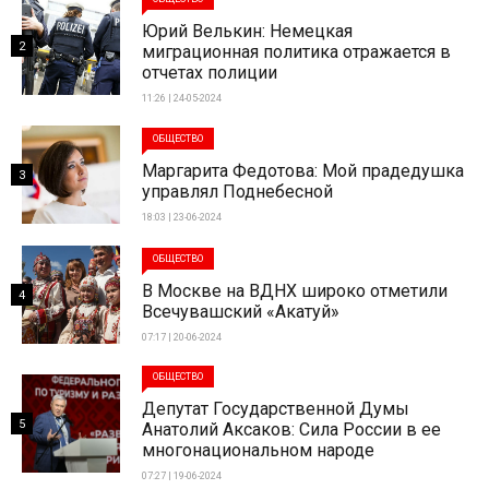
Юрий Велькин: Немецкая
2
миграционная политика отражается в
отчетах полиции
11:26 | 24-05-2024
ОБЩЕСТВО
Маргарита Федотова: Мой прадедушка
3
управлял Поднебесной
18:03 | 23-06-2024
ОБЩЕСТВО
В Москве на ВДНХ широко отметили
4
Всечувашский «Акатуй»
07:17 | 20-06-2024
ОБЩЕСТВО
Депутат Государственной Думы
5
Анатолий Аксаков: Сила России в ее
многонациональном народе
07:27 | 19-06-2024