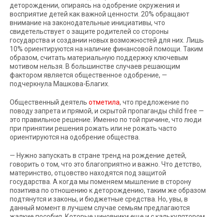
деторождении, опираясь на одобрение окружения и
восприятие детей как важной ценности. 20% обращают
внимание на законодательные инициативы, что
свидетельствует о защите родителей со стороны
государства и создании новых возможностей для них. Лишь
10% ориентируются на наличие финансовой помощи. Таким
образом, считать материальную поддержку ключевым
мотивом нельзя. В большинстве случаев решающим
фактором является общественное одобрение, —
подчеркнула Машкова-Благих.
Общественный деятель
отметила
, что предложение по
поводу запрета и прямой, и скрытой пропаганды child free —
это правильное решение. Именно по той причине, что люди
при принятии решения рожать или не рожать часто
ориентируются на одобрение общества.
— Нужно запускать в стране тренд на рождение детей,
говорить о том, что это благоприятно и важно. Что детство,
материнство, отцовство находятся под защитой
государства. А когда мы поменяем мышление в сторону
позитива по отношению к деторождению, таким же образом
подтянутся и законы, и бюджетные средства. Но, увы, в
данный момент в лучшем случае семьям предлагаются
жалкие пособия. Которые чиновники еще и с калькулятором