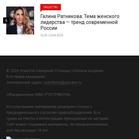
ОБЩЕСТВО
Галина Ратникова: Тема женского
6
лидерства — тренд современной
России
16:36 | 23-06-2024
© 2026 Новости Северной Столицы | Сетевое издание.
Все права защищены.
Электронный адрес:
rustribuna@yandex.ru
Объединенные СМИ «РУСТРИБУНА»
Использование материалов разрешено только с
предварительного согласия правообладателей. Все
права на тексты и иллюстрации принадлежат их авторам.
Сайт может содержать материалы, не предназначенные
для лиц младше 18 лет.