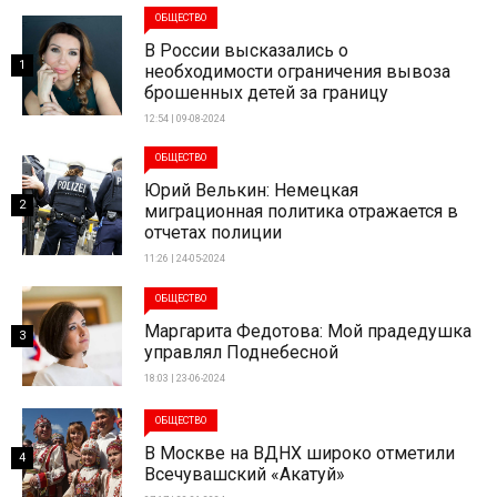
ОБЩЕСТВО
В России высказались о
1
необходимости ограничения вывоза
брошенных детей за границу
12:54 | 09-08-2024
ОБЩЕСТВО
Юрий Велькин: Немецкая
2
миграционная политика отражается в
отчетах полиции
11:26 | 24-05-2024
ОБЩЕСТВО
Маргарита Федотова: Мой прадедушка
3
управлял Поднебесной
18:03 | 23-06-2024
ОБЩЕСТВО
В Москве на ВДНХ широко отметили
4
Всечувашский «Акатуй»