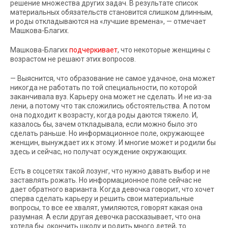
решение множества других задач. В результате список
материальных обязательств становится слишком длинным,
и роды откладываются на «лучшие времена», — отмечает
Машкова-Благих.
Машкова-Благих
подчеркивает
, что некоторые женщины с
возрастом не решают этих вопросов.
— Выяснится, что образование не самое удачное, она может
никогда не работать по той специальности, по которой
заканчивала вуз. Карьеру она может не сделать. И не из-за
лени, а потому что так сложились обстоятельства. А потом
она подходит к возрасту, когда роды даются тяжело. И,
казалось бы, зачем откладывала, если можно было это
сделать раньше. Но информационное поле, окружающее
женщин, вынуждает их к этому. И многие может и родили бы
здесь и сейчас, но получат осуждение окружающих.
Есть в соцсетях такой лозунг, что нужно давать выбор и не
заставлять рожать. Но информационное поле сейчас не
дает обратного варианта. Когда девочка говорит, что хочет
сперва сделать карьеру и решить свои материальные
вопросы, то все ее хвалят, умиляются, говорят какая она
разумная. А если другая девочка рассказывает, что она
хотела бы окончить школу и родить много детей, то