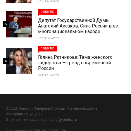
07:17 | 20-06-2024
ОБЩЕСТВО
Депутат Государственной Думы
5
Анатолий Аксаков: Сила России в ее
многонациональном народе
07:27 | 19-06-2024
ОБЩЕСТВО
Галина Ратникова: Тема женского
6
лидерства — тренд современной
России
16:36 | 23-06-2024
© 2026 Новости Северной Столицы | Сетевое издание.
Все права защищены.
Электронный адрес:
rustribuna@yandex.ru
Объединенные СМИ «РУСТРИБУНА»