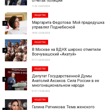
отчетах полиции
11:26 | 24-05-2024
ОБЩЕСТВО
Маргарита Федотова: Мой прадедушка
3
управлял Поднебесной
18:03 | 23-06-2024
ОБЩЕСТВО
В Москве на ВДНХ широко отметили
4
Всечувашский «Акатуй»
07:17 | 20-06-2024
ОБЩЕСТВО
Депутат Государственной Думы
5
Анатолий Аксаков: Сила России в ее
многонациональном народе
07:27 | 19-06-2024
ОБЩЕСТВО
Галина Ратникова: Тема женского