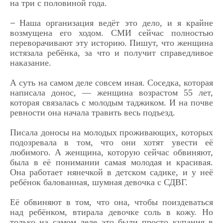
на три с половиной года.
Наша организация ведёт это дело, и я крайне
—
возмущена его ходом. СМИ сейчас полностью
переворачивают эту историю. Пишут, что женщина
истязала ребёнка, за что и получит справедливое
наказание.
А суть на самом деле совсем иная. Соседка, которая
написала донос, — женщина возрастом 55 лет,
которая связалась с молодым таджиком. И на почве
ревности она начала травить весь подъезд.
Писала доносы на молодых проживающих, которых
подозревала в том, что они хотят увести её
любимого. А женщина, которую сейчас обвиняют,
была в её понимании самая молодая и красивая.
Она работает нянечкой в детском садике, и у неё
ребёнок балованная, шумная девочка с СДВГ.
Её обвиняют в том, что она, чтобы поиздеваться
над ребёнком, втирала девочке соль в кожу. Но
только на самом деле это были просто купания в