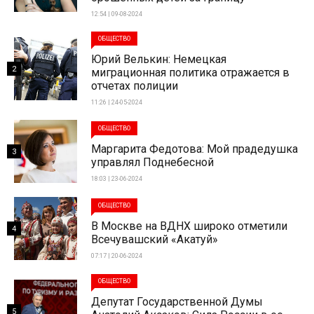
12:54 | 09-08-2024
ОБЩЕСТВО
Юрий Велькин: Немецкая
2
миграционная политика отражается в
отчетах полиции
11:26 | 24-05-2024
ОБЩЕСТВО
Маргарита Федотова: Мой прадедушка
3
управлял Поднебесной
18:03 | 23-06-2024
ОБЩЕСТВО
В Москве на ВДНХ широко отметили
4
Всечувашский «Акатуй»
07:17 | 20-06-2024
ОБЩЕСТВО
Депутат Государственной Думы
5