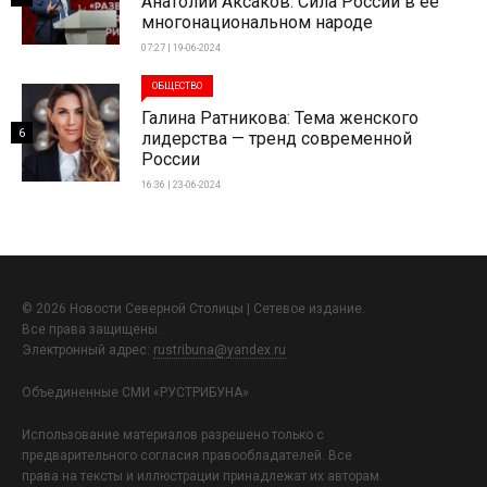
Анатолий Аксаков: Сила России в ее
многонациональном народе
07:27 | 19-06-2024
ОБЩЕСТВО
Галина Ратникова: Тема женского
6
лидерства — тренд современной
России
16:36 | 23-06-2024
© 2026 Новости Северной Столицы | Сетевое издание.
Все права защищены.
Электронный адрес:
rustribuna@yandex.ru
Объединенные СМИ «РУСТРИБУНА»
Использование материалов разрешено только с
предварительного согласия правообладателей. Все
права на тексты и иллюстрации принадлежат их авторам.