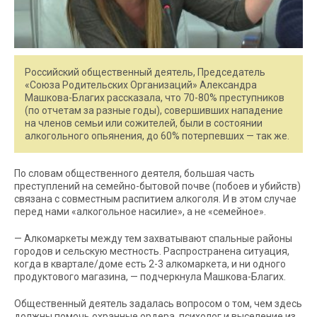
Российский общественный деятель, Председатель
«Союза Родительских Организаций» Александра
Машкова-Благих рассказала, что 70-80% преступников
(по отчетам за разные годы), совершивших нападение
на членов семьи или сожителей, были в состоянии
алкогольного опьянения, до 60% потерпевших — так же.
По словам общественного деятеля, большая часть
преступлений на семейно-бытовой почве (побоев и убийств)
связана с совместным распитием алкоголя. И в этом случае
перед нами «алкогольное насилие», а не «семейное».
— Алкомаркеты между тем захватывают спальные районы
городов и сельскую местность. Распространена ситуация,
когда в квартале/доме есть 2-3 алкомаркета, и ни одного
продуктового магазина, — подчеркнула Машкова-Благих.
Общественный деятель задалась вопросом о том, чем здесь
должны помочь охранные ордера, психолог и выселение из