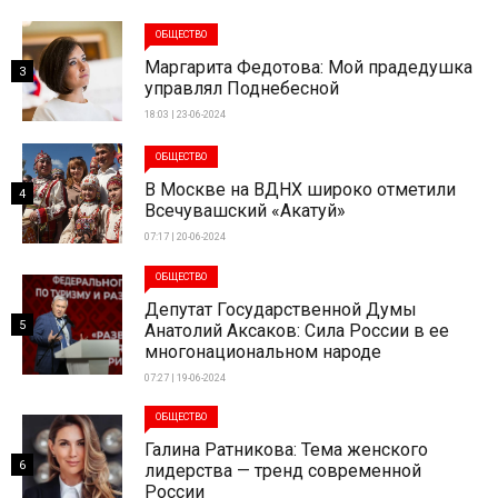
ОБЩЕСТВО
Маргарита Федотова: Мой прадедушка
3
управлял Поднебесной
18:03 | 23-06-2024
ОБЩЕСТВО
В Москве на ВДНХ широко отметили
4
Всечувашский «Акатуй»
07:17 | 20-06-2024
ОБЩЕСТВО
Депутат Государственной Думы
5
Анатолий Аксаков: Сила России в ее
многонациональном народе
07:27 | 19-06-2024
ОБЩЕСТВО
Галина Ратникова: Тема женского
6
лидерства — тренд современной
России